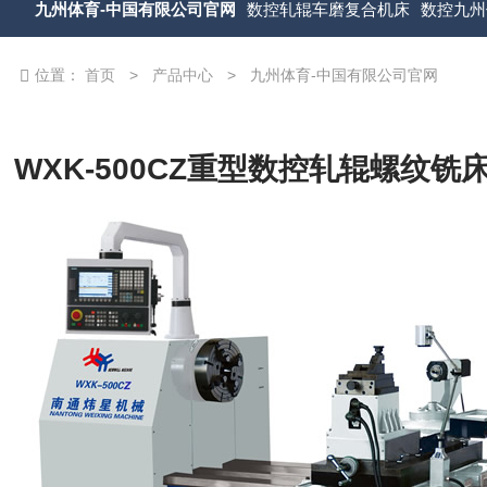
九州体育-中国有限公司官网
数控轧辊车磨复合机床
数控九州
高精密数控激光毛化机床
3D光栅辊
位置：
首页
>
产品中心
>
九州体育-中国有限公司官网

WXK-500CZ重型数控轧辊螺纹铣