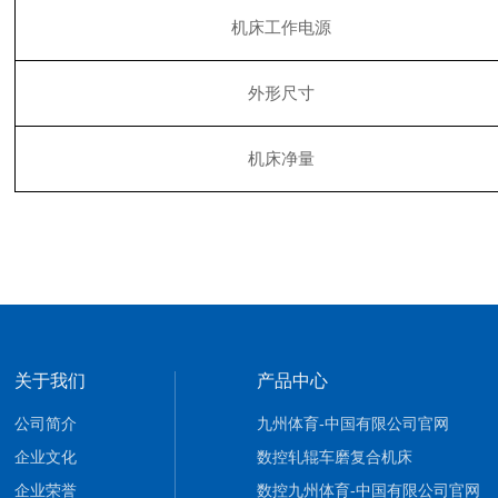
机床工作电源
外形尺寸
机床净量
关于我们
产品中心
公司简介
九州体育-中国有限公司官网
企业文化
数控轧辊车磨复合机床
企业荣誉
数控九州体育-中国有限公司官网