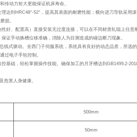
损和传动力矩大更能保证机床寿命。
理达到HRC48°-52°，提高其表面的耐磨性能；横向进刀导轨采用
不磨损。
散热性好、配置高）直接安装无过度连接，可以在不同材质轧辊上任意
显，保证手动换槽位移准确，消除人为目测造成的碰边断刀现象。
，LCD显示，总线式驱动。全西门子伺服系统，系统具有良好的动态品质，所
以通过电子手轮控制。
基础，轻松掌握操作技能。确保加工的月牙槽达到GB1499.2-201
境及危害人身健康。
500mm
50mm