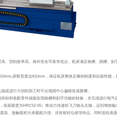
精度高、切削效率高、操作安全可靠等优点，机床满足铣槽、跳槽、刻
910mm,床鞍宽度达810mm，保证机床整体足够的刚度和抗振性能
度轧辊或进行大切削加工时不出现因中心偏移造成废槽。
行再拆卸和装配零件就能实现铣槽和刻字功能的转换，亦无须进行电气
轮，齿面硬度为HRC52-55）将动力传递给飞刀铣头主轴，达到增加
精度高、接触面积大承载能力强、没有相对位移等特点。同时齿轮表