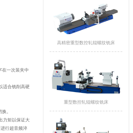
高精密重型数控轧辊螺纹铣床
字在一次装夹中
，以适合铣削高硬
重型数控轧辊螺纹铣床
切换。
输出力矩以保证大
面进行超音频淬