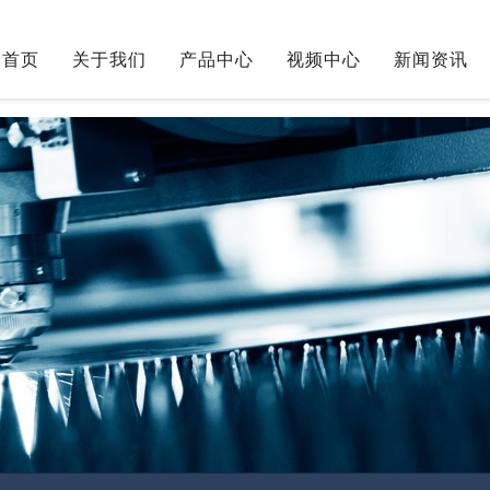
首页
关于我们
产品中心
视频中心
新闻资讯
九州体育-中国有限公司官网
公司简介
企业文化
企业荣誉
九州体育-中国有限公司官网
公司新闻
辊环加工机
服务理念
行业动
高精密数控激光毛化机床
3D光栅辊