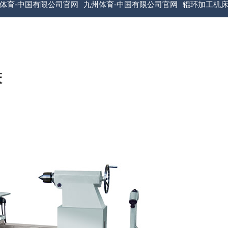
体育-中国有限公司官网
九州体育-中国有限公司官网
辊环加工机
床