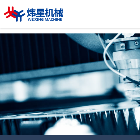
九州体育
九州体育-中国有限公司官网
数控轧辊车磨复合机床
数控