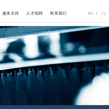
服务支持
人才招聘
联系我们
EN
床
态
服务流程
轧辊端面数控刻字机床
服务承诺
联系我们
轧辊辊身数控雕刻机床
授权经销商
在线留言