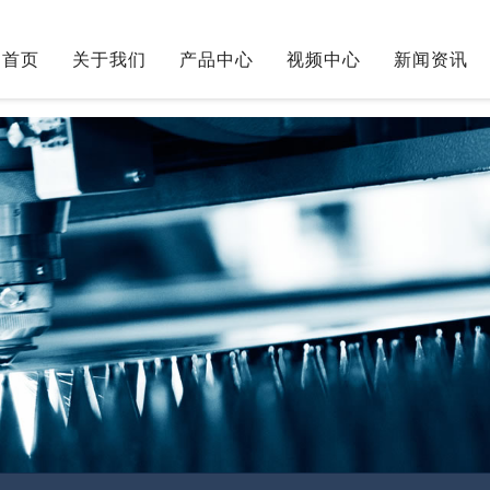
首页
关于我们
产品中心
视频中心
新闻资讯
九州体育-中国有限公司官网
公司简介
企业文化
企业荣誉
九州体育-中国有限公司官网
公司新闻
辊环加工机
服务理念
行业动
高精密数控激光毛化机床
3D光栅辊