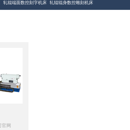
床
轧辊端面数控刻字机床
轧辊辊身数控雕刻机床
司官网