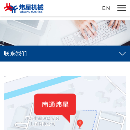
九州体育
EN
联系我们